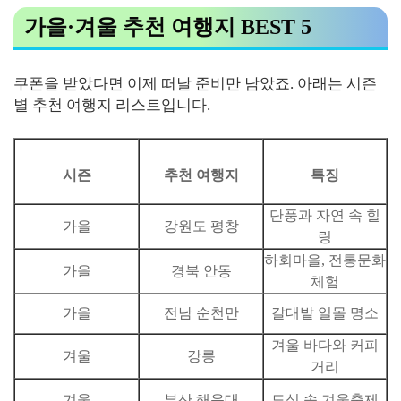
가을·겨울 추천 여행지 BEST 5
쿠폰을 받았다면 이제 떠날 준비만 남았죠. 아래는 시즌
별 추천 여행지 리스트입니다.
시즌
추천 여행지
특징
단풍과 자연 속 힐
가을
강원도 평창
링
하회마을, 전통문화
가을
경북 안동
체험
가을
전남 순천만
갈대밭 일몰 명소
겨울 바다와 커피
겨울
강릉
거리
겨울
부산 해운대
도심 속 겨울축제